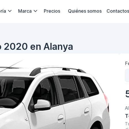
ría
Marca
Precios
Quiénes somos
Contacto
o 2020 en Alanya
F
A
T
T