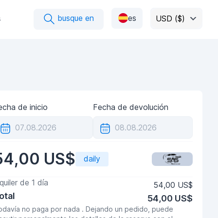
busque en
es
s
USD ($)
echa de inicio
Fecha de devolución
54,00 US$
daily
lquiler de
1
día
54,00 US$
otal
54,00 US$
odavía no paga por nada . Dejando un pedido, puede