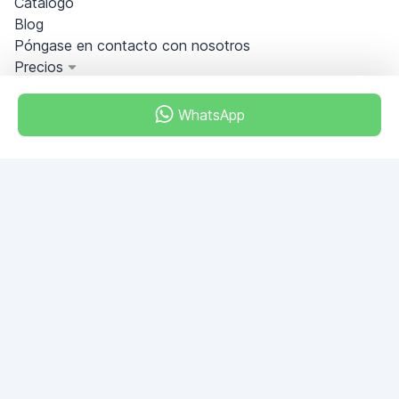
Catálogo
Blog
Póngase en contacto con nosotros
Precios
Información
PREGUNTAS FRECUENTES
WhatsApp
Hágase socio
Condiciones generales
Política de privacidad
Bali
Miami, Florida, USA
+18049608701