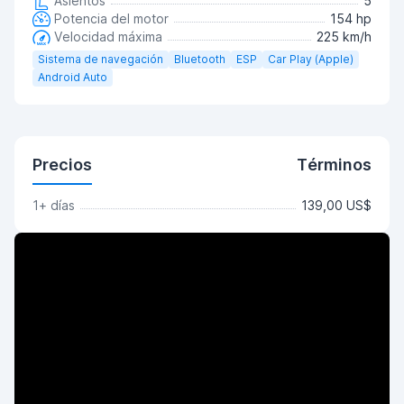
Asientos
5
Potencia del motor
154 hp
Velocidad máxima
225 km/h
Sistema de navegación
Bluetooth
ESP
Car Play (Apple)
Android Auto
Precios
Términos
1+ días
139,00 US$