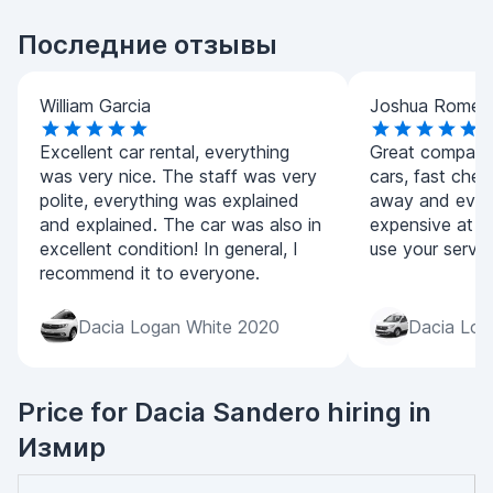
Последние отзывы
William Garcia
Joshua Romer
Excellent car rental, everything
Great company,
was very nice. The staff was very
cars, fast chec
polite, everything was explained
away and every
and explained. The car was also in
expensive at all
excellent condition! In general, I
use your servic
recommend it to everyone.
Dacia Logan White 2020
Dacia Lod
Price for Dacia Sandero hiring in
Измир