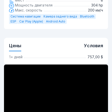
Мест
8
Мощность двигателя
304 hp
Макс. скорость
200 км/ч
Система навигации
Камера заднего вида
Bluetooth
ESP
Car Play (Apple)
Android Auto
Цены
Условия
1+ дней
757,00 $