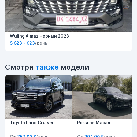
Wuling Almaz Черный 2023
$ 623 - 623
/день
Смотри
также
модели
Toyota Land Cruiser
Porsche Macan
От
757,00 $
/день
От
394,00 $
/день