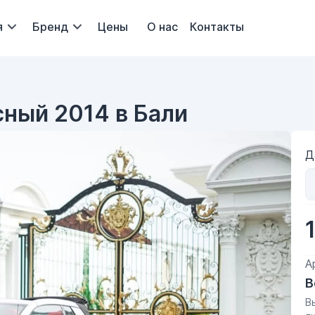
я
Бренд
Цены
О нас
Контакты
сный 2014 в Бали
Д
А
В
В