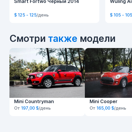
Smart Fortwo Черный 2014
Wuling A
$ 125 - 125
/день
$ 105 - 10
Смотри
также
модели
Mini Countryman
Mini Cooper
От
197,00 $
/день
От
165,00 $
/день