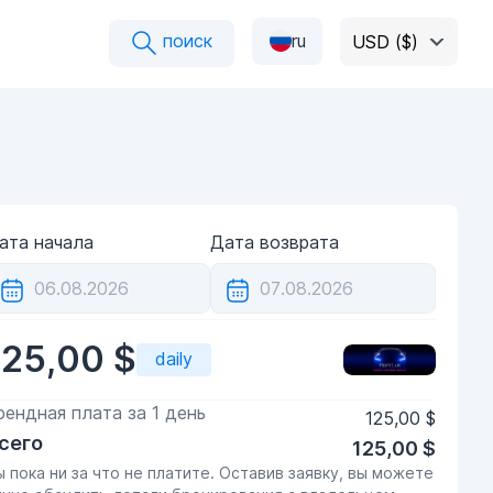
поиск
ru
USD ($)
ата начала
Дата возврата
125,00 $
daily
рендная плата за
1
день
125,00 $
сего
125,00 $
ы пока ни за что не платите. Оставив заявку, вы можете