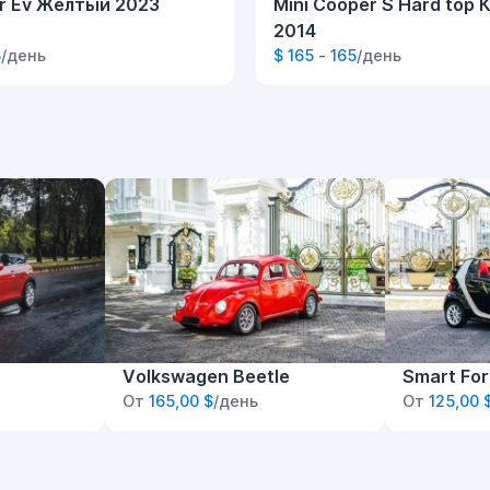
ir Ev Желтый 2023
Mini Cooper S Hard top
2014
5
/день
$ 165 - 165
/день
Volkswagen Beetle
Smart Fo
От
165,00 $
/день
От
125,00 