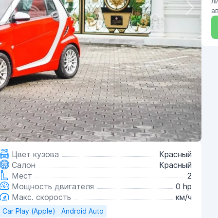
л
а
Цвет кузова
Красный
Салон
Красный
Мест
2
Мощность двигателя
0 hp
Макс. скорость
км/ч
Car Play (Apple)
Android Auto