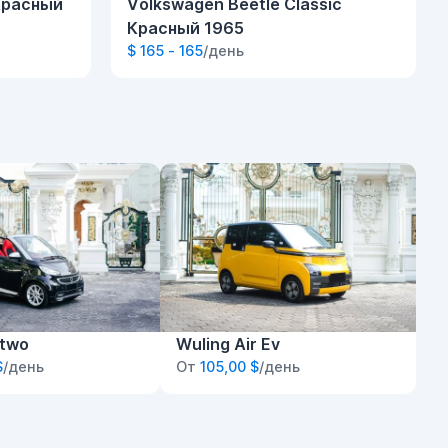
 Красный
Volkswagen Beetle Classic
Красный 1965
$ 165 - 165
/день
rtwo
Wuling Air Ev
$
/день
От
105,00 $
/день